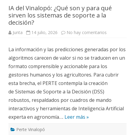
IA del Vinalopó: ¿Qué son y para qué
sirven los sistemas de soporte a la
decisión?
en
Junta
14 julio, 2026
No hay comentarios
IA
del
Vinalopó:
La información y las predicciones generadas por los
¿Qué
son
algoritmos carecen de valor si no se traducen en un
y
para
formato comprensible y accionable para los
qué
sirven
gestores humanos y los agricultores. Para cubrir
los
sistemas
esta brecha, el PERTE contempla la creación
de
soporte
de Sistemas de Soporte a la Decisión (DSS)
a
la
robustos, respaldados por cuadros de mando
decisión?
interactivos y herramientas de Inteligencia Artificial
experta en agronomía….
Leer más »
Perte Vinalopó