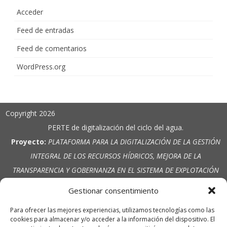
Acceder
Feed de entradas
Feed de comentarios
WordPress.org
Copyright 2026
PERTE de digitalización del ciclo del agua.
Proyecto:
PLATAFORMA PARA LA DIGITALIZACIÓN DE LA GESTIÓN
INTEGRAL DE LOS RECURSOS HÍDRICOS, MEJORA DE LA
TRANSPARENCIA Y GOBERNANZA EN EL SISTEMA DE EXPLOTACIÓN
VINALOPÓ ALACANTÍ ANTE LOS RETOS DE LA PLANIFICACIÓN
Gestionar consentimiento
HIDROLÓGICA.
Para ofrecer las mejores experiencias, utilizamos tecnologías como las
Entidad beneficiaria:
C.R. El Pinar Alto
cookies para almacenar y/o acceder a la información del dispositivo. El
Cuantía de la Ayuda:
150.519,58 €