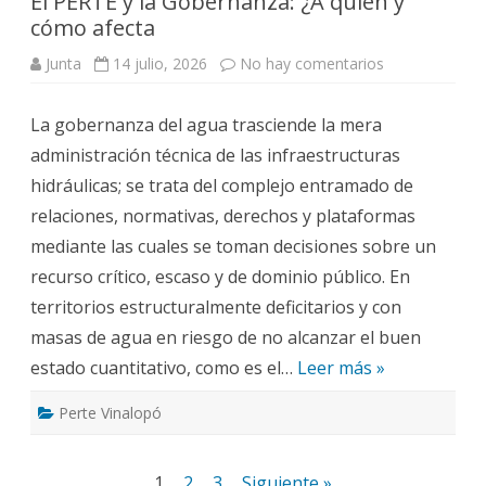
El PERTE y la Gobernanza: ¿A quién y
cómo afecta
en
Junta
14 julio, 2026
No hay comentarios
El
PERTE
y
La gobernanza del agua trasciende la mera
la
Gobernanza:
administración técnica de las infraestructuras
¿A
quién
hidráulicas; se trata del complejo entramado de
y
cómo
relaciones, normativas, derechos y plataformas
afecta
mediante las cuales se toman decisiones sobre un
recurso crítico, escaso y de dominio público. En
territorios estructuralmente deficitarios y con
masas de agua en riesgo de no alcanzar el buen
estado cuantitativo, como es el…
Leer más »
Perte Vinalopó
Paginación
1
2
3
Siguiente »