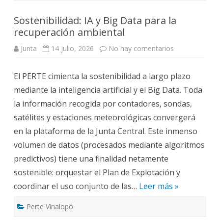
Sostenibilidad: IA y Big Data para la
recuperación ambiental
en
Junta
14 julio, 2026
No hay comentarios
Sostenibilidad:
IA
y
El PERTE cimienta la sostenibilidad a largo plazo
Big
Data
mediante la inteligencia artificial y el Big Data. Toda
para
la
la información recogida por contadores, sondas,
recuperación
ambiental
satélites y estaciones meteorológicas convergerá
en la plataforma de la Junta Central. Este inmenso
volumen de datos (procesados mediante algoritmos
predictivos) tiene una finalidad netamente
sostenible: orquestar el Plan de Explotación y
coordinar el uso conjunto de las…
Leer más »
Perte Vinalopó