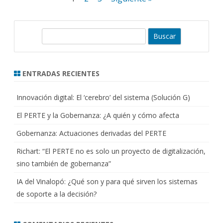
de
entradas
B
u
s
c
ENTRADAS RECIENTES
a
r
Innovación digital: El ‘cerebro’ del sistema (Solución G)
El PERTE y la Gobernanza: ¿A quién y cómo afecta
Gobernanza: Actuaciones derivadas del PERTE
Richart: “El PERTE no es solo un proyecto de digitalización,
sino también de gobernanza”
IA del Vinalopó: ¿Qué son y para qué sirven los sistemas
de soporte a la decisión?