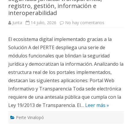
registro, gestión, información e
interoperabilidad
en
Junta
14 julio, 2026
No hay comentarios
Seguridad
jurídica:
transparencia,
El ecosistema digital implementado gracias a la
registro,
gestión,
Solución A del PERTE despliega una serie de
información
e
módulos funcionales que blindan la seguridad
interoperabili
jurídica y democratizan la información. Analizando la
estructura real de los portales implementados,
destacan las siguientes aplicaciones: Portal Web
Informativo y Transparencia Toda sede electrónica
requiere de una antesala pública que cumpla con la
Ley 19/2013 de Transparencia. El…
Leer más »
Perte Vinalopó