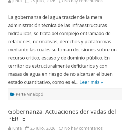
en
Junta
25 julio, 2026
No hay comentarios
El
PERTE
y
La gobernanza del agua trasciende la mera
la
Gobernanza:
administración técnica de las infraestructuras
¿A
quién
hidráulicas; se trata del complejo entramado de
y
cómo
relaciones, normativas, derechos y plataformas
afecta
mediante las cuales se toman decisiones sobre un
recurso crítico, escaso y de dominio público. En
territorios estructuralmente deficitarios y con
masas de agua en riesgo de no alcanzar el buen
estado cuantitativo, como es el…
Leer más »
Perte Vinalopó
Gobernanza: Actuaciones derivadas del
PERTE
en
Junta
25 julio, 2026
No hay comentarios