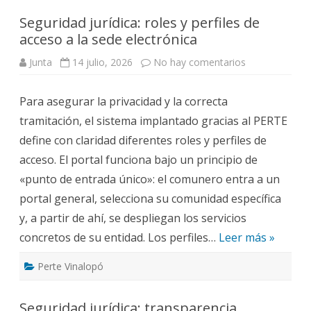
Seguridad jurídica: roles y perfiles de
acceso a la sede electrónica
en
Junta
14 julio, 2026
No hay comentarios
Seguridad
jurídica:
roles
Para asegurar la privacidad y la correcta
y
perfiles
tramitación, el sistema implantado gracias al PERTE
de
acceso
define con claridad diferentes roles y perfiles de
a
la
acceso. El portal funciona bajo un principio de
sede
electrónica
«punto de entrada único»: el comunero entra a un
portal general, selecciona su comunidad específica
y, a partir de ahí, se despliegan los servicios
concretos de su entidad. Los perfiles…
Leer más »
Perte Vinalopó
Seguridad jurídica: transparencia,