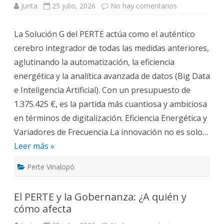
en
Junta
25 julio, 2026
No hay comentarios
Innovación
digital:
El
La Solución G del PERTE actúa como el auténtico
‘cerebro’
del
cerebro integrador de todas las medidas anteriores,
sistema
(Solución
aglutinando la automatización, la eficiencia
G)
energética y la analítica avanzada de datos (Big Data
e Inteligencia Artificial). Con un presupuesto de
1.375.425 €, es la partida más cuantiosa y ambiciosa
en términos de digitalización. Eficiencia Energética y
Variadores de Frecuencia La innovación no es solo…
Leer más »
Perte Vinalopó
El PERTE y la Gobernanza: ¿A quién y
cómo afecta