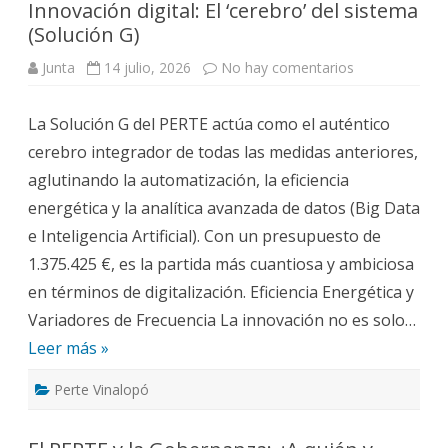
Innovación digital: El ‘cerebro’ del sistema
(Solución G)
en
Junta
14 julio, 2026
No hay comentarios
Innovación
digital:
El
La Solución G del PERTE actúa como el auténtico
‘cerebro’
del
cerebro integrador de todas las medidas anteriores,
sistema
(Solución
aglutinando la automatización, la eficiencia
G)
energética y la analítica avanzada de datos (Big Data
e Inteligencia Artificial). Con un presupuesto de
1.375.425 €, es la partida más cuantiosa y ambiciosa
en términos de digitalización. Eficiencia Energética y
Variadores de Frecuencia La innovación no es solo…
Leer más »
Perte Vinalopó