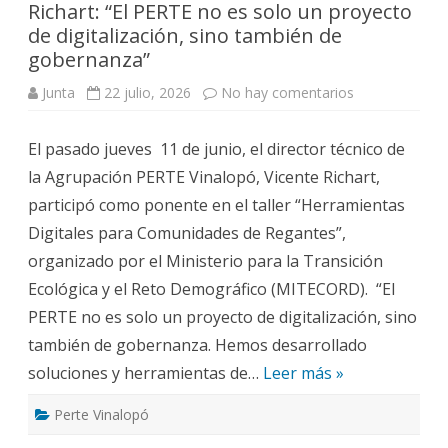
Richart: “El PERTE no es solo un proyecto
de digitalización, sino también de
gobernanza”
en
Junta
22 julio, 2026
No hay comentarios
Richart:
“El
PERTE
El pasado jueves 11 de junio, el director técnico de
no
es
la Agrupación PERTE Vinalopó, Vicente Richart,
solo
un
participó como ponente en el taller “Herramientas
proyecto
de
Digitales para Comunidades de Regantes”,
digitalización,
sino
organizado por el Ministerio para la Transición
también
de
Ecológica y el Reto Demográfico (MITECORD). “El
gobernanza”
PERTE no es solo un proyecto de digitalización, sino
también de gobernanza. Hemos desarrollado
soluciones y herramientas de…
Leer más »
Perte Vinalopó