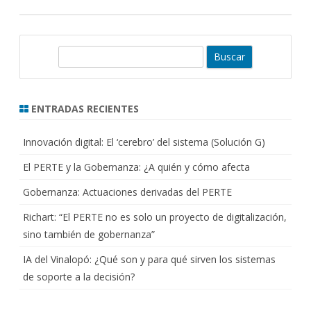
B
u
s
c
ENTRADAS RECIENTES
a
r
Innovación digital: El ‘cerebro’ del sistema (Solución G)
El PERTE y la Gobernanza: ¿A quién y cómo afecta
Gobernanza: Actuaciones derivadas del PERTE
Richart: “El PERTE no es solo un proyecto de digitalización,
sino también de gobernanza”
IA del Vinalopó: ¿Qué son y para qué sirven los sistemas
de soporte a la decisión?