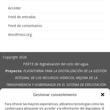
Acceder
Feed de entradas
Feed de comentarios
WordPress.org
Copyright 2026
PERTE de digitalización del ciclo del agua.
Proyecto:
PLATAFORMA PARA LA DIGITALIZACIÓN DE LA GESTIÓN
INTEGRAL DE LOS RECURSOS HÍDRICOS, MEJORA DE LA
TRANSPARENCIA Y GOBERNANZA EN EL SISTEMA DE EXPLOTACIÓN
VINALOPÓ ALACANTÍ ANTE LOS RETOS DE LA PLANIFICACIÓN
Gestionar consentimiento
HIDROLÓGICA.
Para ofrecer las mejores experiencias, utilizamos tecnologías como las
Entidad beneficiaria:
C.R. El Pinar Alto
cookies para almacenar y/o acceder a la información del dispositivo. El