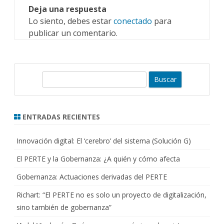
Deja una respuesta
Lo siento, debes estar
conectado
para
publicar un comentario.
B
u
s
c
ENTRADAS RECIENTES
a
r
Innovación digital: El ‘cerebro’ del sistema (Solución G)
El PERTE y la Gobernanza: ¿A quién y cómo afecta
Gobernanza: Actuaciones derivadas del PERTE
Richart: “El PERTE no es solo un proyecto de digitalización,
sino también de gobernanza”