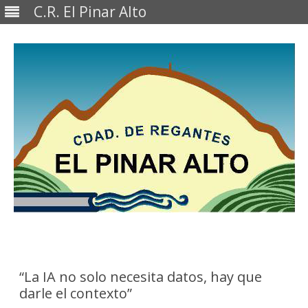
C.R. El Pinar Alto
Saltar
al
contenido
“La IA no solo necesita datos, hay que
darle el contexto”