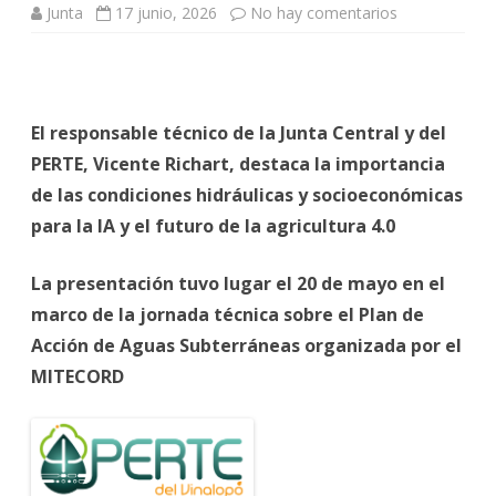
en
Junta
17 junio, 2026
No hay comentarios
“La
IA
no
solo
necesita
datos,
hay
El responsable técnico de la Junta Central y del
que
darle
PERTE, Vicente Richart, destaca la importancia
el
contexto”
de las condiciones hidráulicas y socioeconómicas
para la IA y el futuro de la agricultura 4.0
La presentación tuvo lugar el 20 de mayo en el
marco de la jornada técnica sobre el Plan de
Acción de Aguas Subterráneas organizada por el
MITECORD