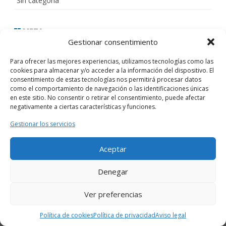
Sin categoría
META
Gestionar consentimiento
Acceder
Para ofrecer las mejores experiencias, utilizamos tecnologías como las
cookies para almacenar y/o acceder a la información del dispositivo. El
Feed de entradas
consentimiento de estas tecnologías nos permitirá procesar datos
como el comportamiento de navegación o las identificaciones únicas
Feed de comentarios
en este sitio. No consentir o retirar el consentimiento, puede afectar
negativamente a ciertas características y funciones.
WordPress.org
Gestionar los servicios
Aceptar
Copyright 2026
PERTE de digitalización del ciclo del agua.
Denegar
Proyecto:
PLATAFORMA PARA LA DIGITALIZACIÓN DE LA GESTIÓN
Ver preferencias
INTEGRAL DE LOS RECURSOS HÍDRICOS, MEJORA DE LA
TRANSPARENCIA Y GOBERNANZA EN EL SISTEMA DE EXPLOTACIÓN
Política de cookies
Política de privacidad
Aviso legal