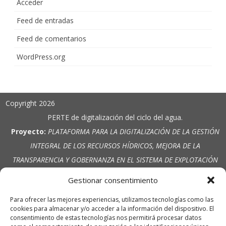
Acceder
Feed de entradas
Feed de comentarios
WordPress.org
Copyright 2026
PERTE de digitalización del ciclo del agua.
Proyecto:
PLATAFORMA PARA LA DIGITALIZACIÓN DE LA GESTIÓN
INTEGRAL DE LOS RECURSOS HÍDRICOS, MEJORA DE LA
TRANSPARENCIA Y GOBERNANZA EN EL SISTEMA DE EXPLOTACIÓN
VINALOPÓ ALACANTÍ ANTE LOS RETOS DE LA PLANIFICACIÓN
Gestionar consentimiento
HIDROLÓGICA.
Para ofrecer las mejores experiencias, utilizamos tecnologías como las
Entidad beneficiaria:
C.R. El Pinar Alto
cookies para almacenar y/o acceder a la información del dispositivo. El
Cuantía de la Ayuda:
150.519,58 €
consentimiento de estas tecnologías nos permitirá procesar datos