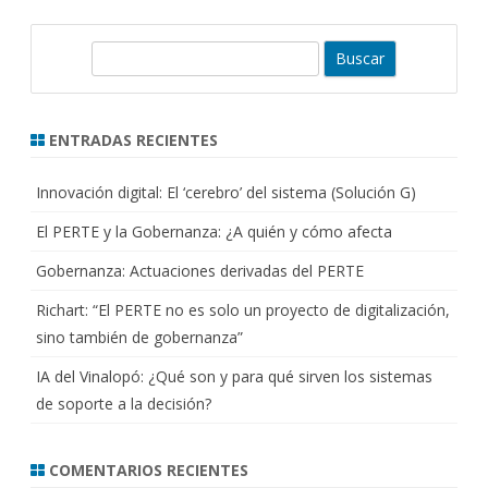
B
u
s
c
ENTRADAS RECIENTES
a
r
Innovación digital: El ‘cerebro’ del sistema (Solución G)
El PERTE y la Gobernanza: ¿A quién y cómo afecta
Gobernanza: Actuaciones derivadas del PERTE
Richart: “El PERTE no es solo un proyecto de digitalización,
sino también de gobernanza”
IA del Vinalopó: ¿Qué son y para qué sirven los sistemas
de soporte a la decisión?
COMENTARIOS RECIENTES